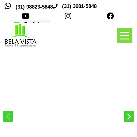
(31) 3681-5848
(31) 98823-5848
Traduções
Toggl
naviga