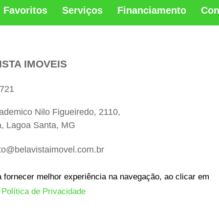
Favoritos
Serviços
Financiamento
Con
ISTA IMOVEIS
721
ademico Nilo Figueiredo, 2110,
a, Lagoa Santa, MG
to@belavistaimovel.com.br
3681-5848
 fornecer melhor experiência na navegação, ao clicar em
a
Política de Privacidade
Copyright © - Todos os direitos reservados.