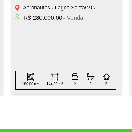
Aeronautas - Lagoa Santa/MG
R$ 280.000,00
- Venda
2
2
180,00 m
144,00 m
2
2
2