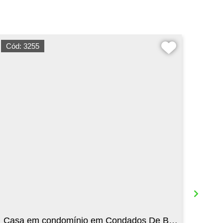
Cód: 3255
Cód:
Casa em condomínio em Condados De Bouganville com 550.00 m² , 4 quarto(s) , 1 su�...