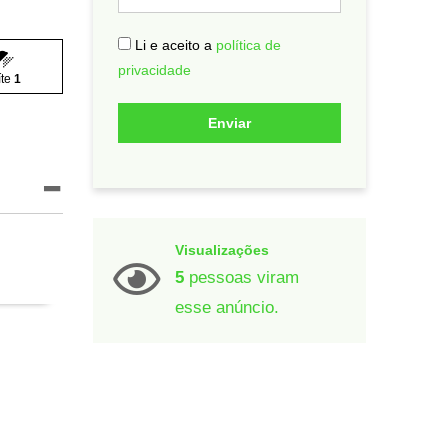
Li e aceito a
política de
privacidade
íte
1
Enviar
Visualizações
5
pessoas viram
esse anúncio.