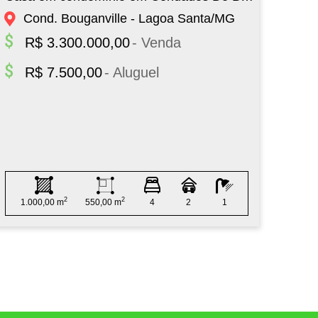
Cond. Bouganville - Lagoa Santa/MG
Cond
R$ 3.300.000,00
- Venda
R$ 7.500,00
- Aluguel
2
2
1.000,00 m
550,00 m
4
2
1
1.0