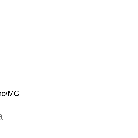
no/
MG
a