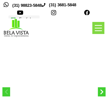
(31) 3681-5848
(31) 98823-5848
Traduções
Toggl
naviga