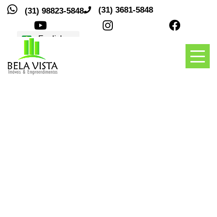
(31) 3681-5848
(31) 98823-5848
Traduções
Toggl
naviga