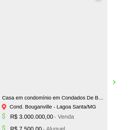
Casa em condomínio em Condados De Bouganville com 550.00 m² , 4 quarto(s) , 1 su�...
Cas
Cond. Bouganville - Lagoa Santa/MG
Cond
R$ 3.000.000,00
- Venda
R$ 7.500,00
- Aluguel