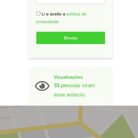
Li e aceito a
política de
privacidade
Enviar
Visualizações
33
pessoas viram
esse anúncio.