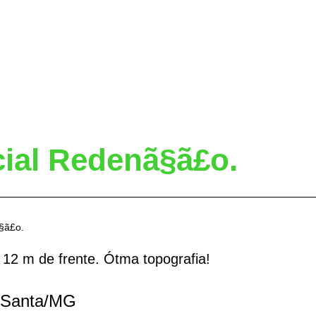
ial Redenã§ã£o.
§ã£o.
 12 m de frente. Ótma topografia!
Santa/
MG