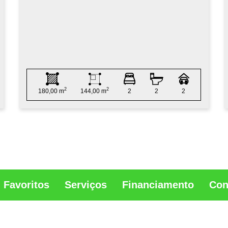
2
2
180,00 m
144,00 m
2
2
2
Favoritos
Serviços
Financiamento
Con