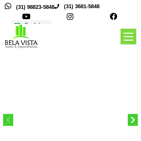
(31) 3681-5848
(31) 98823-5848
Traduções
Toggl
naviga