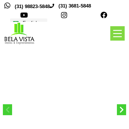
(31) 3681-5848
(31) 98823-5848
Traduções
Toggl
naviga